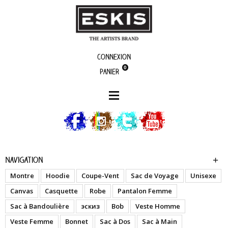
Connexion
0
Panier
artistes
Sidka
Navigation
Montre
Hoodie
Coupe-Vent
Sac de Voyage
Unisexe
Canvas
Casquette
Robe
Pantalon Femme
Sac à Bandoulière
эскиз
Bob
Veste Homme
Veste Femme
Bonnet
Sac à Dos
Sac à Main