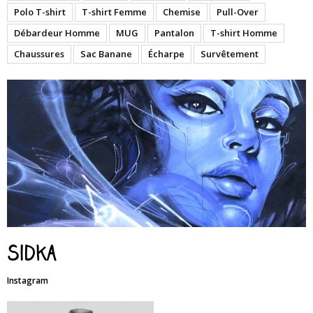
Polo T-shirt
T-shirt Femme
Chemise
Pull-Over
Débardeur Homme
MUG
Pantalon
T-shirt Homme
Chaussures
Sac Banane
Écharpe
Survêtement
Sidka
Instagram