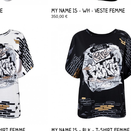
be
My Name Is - Wh - Veste Femme
350,00 €
Disponible
Shirt Femme
My Name Is - Blk - T-Shirt Femme