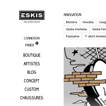
artistes
Nsane
Navigation
Montre
Hoodie
Cou
Veste Homme
Veste F
Pantalon
T-shirt Homm
Connexion
0
Panier
Boutique
artistes
Blog
Concept
Custom
Chaussures