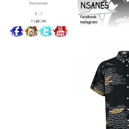
Nsane5
Devise :
EUR
$
€
Facebook
fr
gb
es
Instagram