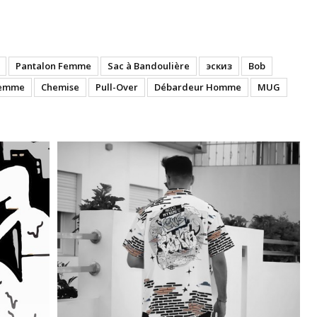
Pantalon Femme
Sac à Bandoulière
эскиз
Bob
Femme
Chemise
Pull-Over
Débardeur Homme
MUG