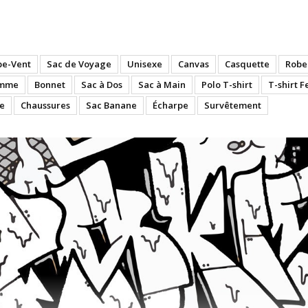
5
pe-Vent
Sac de Voyage
Unisexe
Canvas
Casquette
Robe
emme
Bonnet
Sac à Dos
Sac à Main
Polo T-shirt
T-shirt 
e
Chaussures
Sac Banane
Écharpe
Survêtement