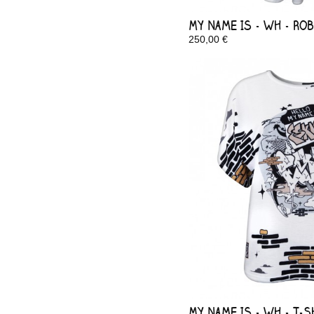
My Name Is - Wh - Ro
250,00 €
My Name Is - Wh - T-