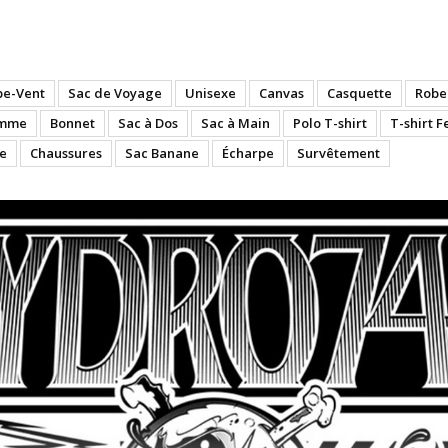
4
pe-Vent
Sac de Voyage
Unisexe
Canvas
Casquette
Robe
emme
Bonnet
Sac à Dos
Sac à Main
Polo T-shirt
T-shirt 
e
Chaussures
Sac Banane
Écharpe
Survêtement