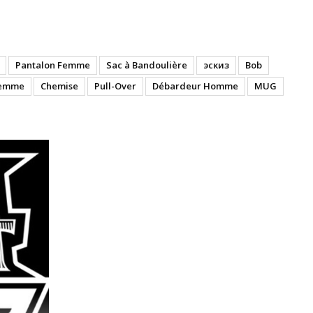
Pantalon Femme
Sac à Bandoulière
эскиз
Bob
Femme
Chemise
Pull-Over
Débardeur Homme
MUG