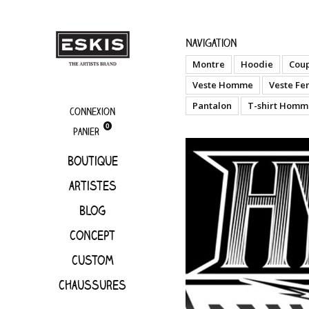
artistes
Hydro7
Navigation
Montre
Hoodie
Cou
Veste Homme
Veste F
Pantalon
T-shirt Homm
Connexion
0
Panier
Boutique
artistes
Blog
Concept
Custom
Chaussures