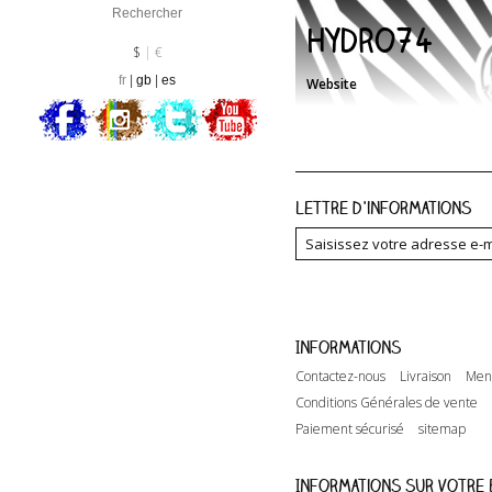
Hydro74
Devise :
EUR
$
€
fr
gb
es
Website
Lettre d'informations
Informations
Contactez-nous
Livraison
Ment
Conditions Générales de vente
Paiement sécurisé
sitemap
Informations sur votre