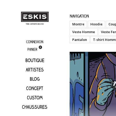
artistes
Cof
Navigation
Montre
Hoodie
Cou
Veste Homme
Veste F
Pantalon
T-shirt Homm
Connexion
0
Panier
Boutique
artistes
Blog
Concept
Custom
Chaussures