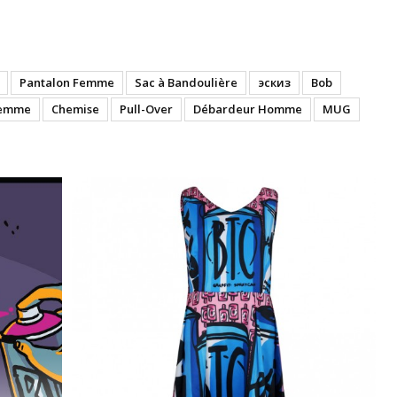
Pantalon Femme
Sac à Bandoulière
эскиз
Bob
Femme
Chemise
Pull-Over
Débardeur Homme
MUG