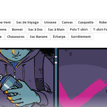
pe-Vent
Sac de Voyage
Unisexe
Canvas
Casquette
Robe
emme
Bonnet
Sac à Dos
Sac à Main
Polo T-shirt
T-shirt 
e
Chaussures
Sac Banane
Écharpe
Survêtement