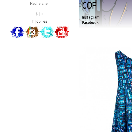
Cof
Devise :
EUR
$
€
Instagram
fr
gb
es
Facebook