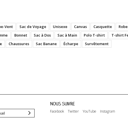
pe-Vent
Sac de Voyage
Unisexe
Canvas
Casquette
Robe
emme
Bonnet
Sac à Dos
Sac à Main
Polo T-shirt
T-shirt 
e
Chaussures
Sac Banane
Écharpe
Survêtement
Nous suivre
Facebook
Twitter
YouTube
Instagram