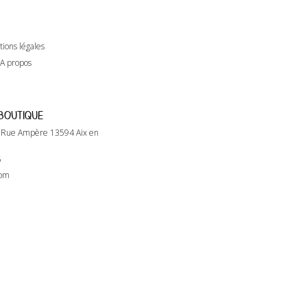
ions légales
A propos
 boutique
0 Rue Ampère 13594 Aix en
6
com