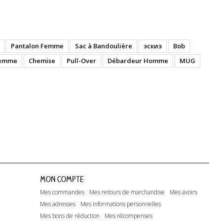
Pantalon Femme
Sac à Bandoulière
эскиз
Bob
Femme
Chemise
Pull-Over
Débardeur Homme
MUG
Mon compte
Mes commandes
Mes retours de marchandise
Mes avoirs
Mes adresses
Mes informations personnelles
Mes bons de réduction
Mes récompenses