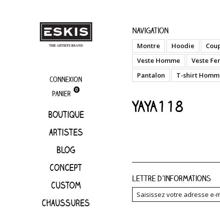
YAYA118
Navigation
Montre
Hoodie
Cou
Veste Homme
Veste F
Pantalon
T-shirt Homm
Connexion
0
Panier
YAYA118
Boutique
artistes
Blog
Concept
Lettre d'informations
Custom
Chaussures