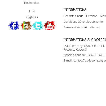
Informations
Devise :
EUR
$
€
Contactez-nous
Livraison
Ment
fr
gb
es
Conditions Générales de vente
Paiement sécurisé
sitemap
Informations sur votre
Eskis Company, CS 80544 - 114
Provence Cedex 3
Appelez-nous au :
04 42 16 47 0
E-mail :
contact@eskis-company.