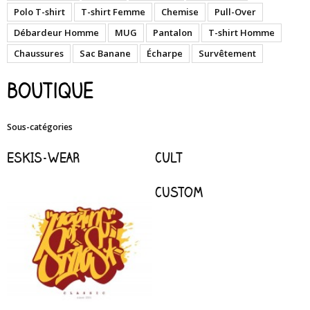
Polo T-shirt
T-shirt Femme
Chemise
Pull-Over
Débardeur Homme
MUG
Pantalon
T-shirt Homme
Chaussures
Sac Banane
Écharpe
Survêtement
boutique
Sous-catégories
ESKIS-WEAR
CULT
Custom