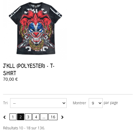
JKLL (Polyester) - T-
shirt
70,00 €
Disponible
par page
Tri
Montrer
1
2
3
4
...
16
Résultats 10 - 18 sur 136.