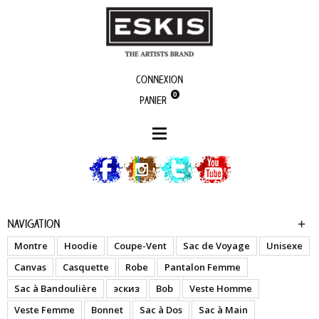
Connexion
0
Panier
boutique
Navigation
Montre
Hoodie
Coupe-Vent
Sac de Voyage
Unisexe
Canvas
Casquette
Robe
Pantalon Femme
Sac à Bandoulière
эскиз
Bob
Veste Homme
Veste Femme
Bonnet
Sac à Dos
Sac à Main