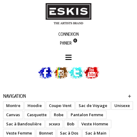
Connexion
0
Panier
boutique
We Were Always Kings - A.O. Blue - Chemise
Navigation
Montre
Hoodie
Coupe-Vent
Sac de Voyage
Unisexe
Canvas
Casquette
Robe
Pantalon Femme
Sac à Bandoulière
эскиз
Bob
Veste Homme
Veste Femme
Bonnet
Sac à Dos
Sac à Main