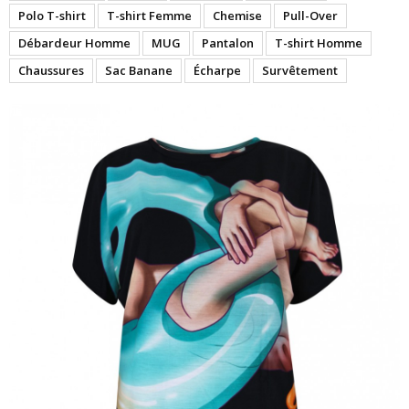
Polo T-shirt
T-shirt Femme
Chemise
Pull-Over
Débardeur Homme
MUG
Pantalon
T-shirt Homme
Chaussures
Sac Banane
Écharpe
Survêtement