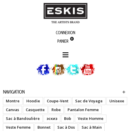
Connexion
0
Panier
boutique
Dreaming Girl - Blk - T-Shirt Femme
Navigation
Montre
Hoodie
Coupe-Vent
Sac de Voyage
Unisexe
Canvas
Casquette
Robe
Pantalon Femme
Sac à Bandoulière
эскиз
Bob
Veste Homme
Veste Femme
Bonnet
Sac à Dos
Sac à Main