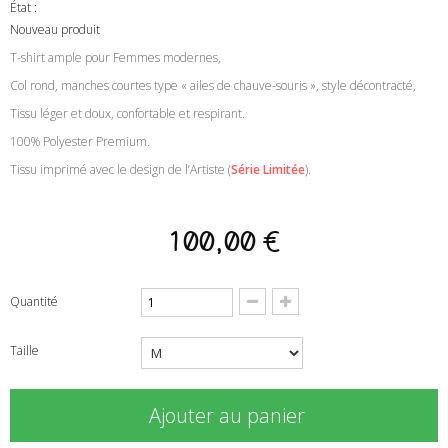
État :
Nouveau produit
T-shirt ample pour Femmes modernes
,
Col rond, manches courtes type « ailes de chauve-souris », style décontracté,
Tissu l
éger et doux, confortable et respirant
.
100% Polyester Premium
.
Tissu imprimé avec le design de l’Artiste
(
Série Limitée
)
.
100,00 €
Quantité
Taille
Ajouter au panier