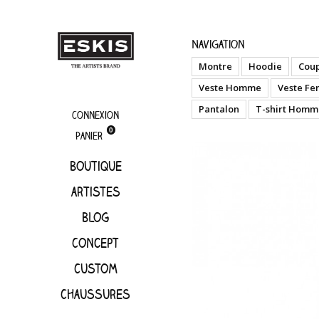
boutique
Resili
Navigation
Montre
Hoodie
Cou
Veste Homme
Veste F
Pantalon
T-shirt Homm
Connexion
0
Panier
Boutique
artistes
Blog
Concept
Custom
Chaussures