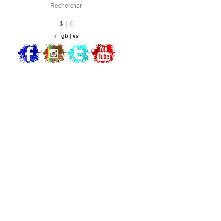
Devise :
EUR
$
€
fr
gb
es