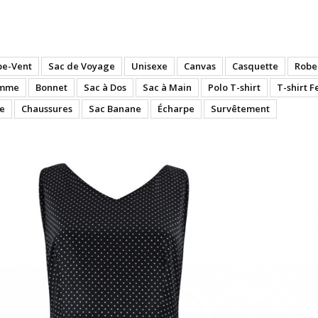
ence - Pattern - Robe
pe-Vent
Sac de Voyage
Unisexe
Canvas
Casquette
Robe
emme
Bonnet
Sac à Dos
Sac à Main
Polo T-shirt
T-shirt 
e
Chaussures
Sac Banane
Écharpe
Survêtement