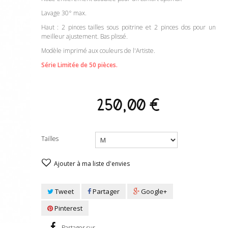
Lavage 30° max.
Haut : 2 pinces tailles sous poitrine et 2 pinces dos pour un
meilleur ajustement. Bas plissé.
Modèle imprimé aux couleurs de l'Artiste.
Série Limitée de 50 pièces.
250,00 €
Tailles
Ajouter à ma liste d'envies
Tweet
Partager
Google+
Pinterest
Partager sur