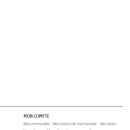
Dreaming...
Happy Days...
Lito - T-shirt
Mon compte
Mes commandes
Mes retours de marchandise
Mes avoirs