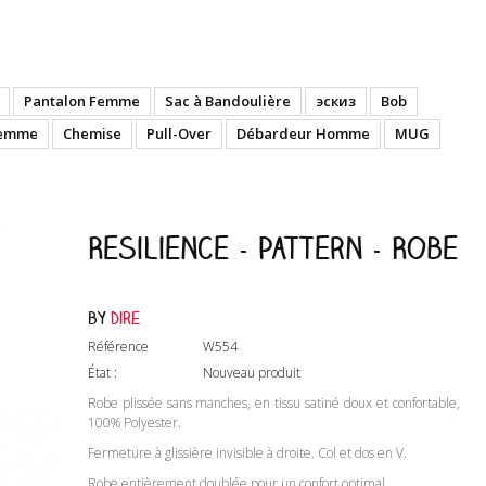
Pantalon Femme
Sac à Bandoulière
эскиз
Bob
Femme
Chemise
Pull-Over
Débardeur Homme
MUG
Resilience - Pattern - Robe
by
Dire
Référence
W554
État :
Nouveau produit
Robe plissée sans manches, en tissu satiné doux et confortable,
100% Polyester.
Fermeture à glissière invisible à droite. Col et dos en V.
Robe entièrement doublée pour un confort optimal.