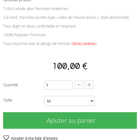
T-shirt ample pour Femmes modernes
,
Col rond, manches courtes type « ailes de chauve-souris », style décontracté,
Tissu l
éger et doux, confortable et respirant
.
100% Polyester Premium
.
Tissu imprimé avec le design de l’Artiste
(
Série Limitée
)
.
100,00 €
Quantité
Taille
Ajouter au panier
Ajouter à ma liste d'envies