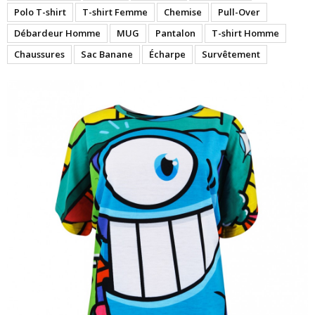
Polo T-shirt
T-shirt Femme
Chemise
Pull-Over
Débardeur Homme
MUG
Pantalon
T-shirt Homme
Chaussures
Sac Banane
Écharpe
Survêtement