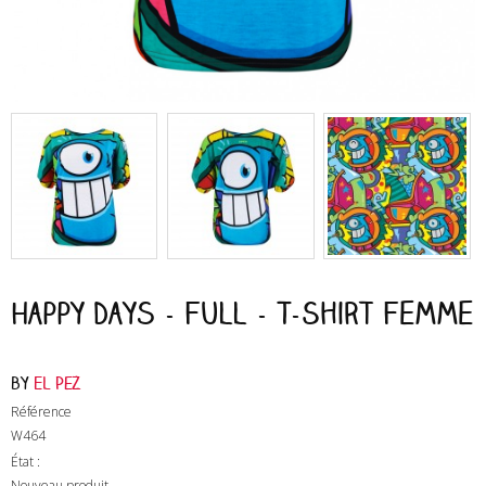
Happy Days - Full - T-Shirt Femme
by
El Pez
Référence
W464
État :
Nouveau produit