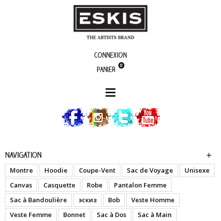
Connexion
0
Panier
boutique
Happy Days - Full - T-Shirt Femme
Navigation
Montre
Hoodie
Coupe-Vent
Sac de Voyage
Unisexe
Canvas
Casquette
Robe
Pantalon Femme
Sac à Bandoulière
эскиз
Bob
Veste Homme
Veste Femme
Bonnet
Sac à Dos
Sac à Main