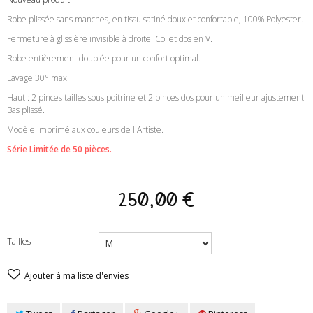
Robe plissée sans manches, en tissu satiné doux et confortable, 100% Polyester.
Fermeture à glissière invisible à droite. Col et dos en V.
Robe entièrement doublée pour un confort optimal.
Lavage 30° max.
Haut : 2 pinces tailles sous poitrine et 2 pinces dos pour un meilleur ajustement.
Bas plissé.
Modèle imprimé aux couleurs de l'Artiste.
Série Limitée de 50 pièces.
250,00 €
Tailles
Ajouter à ma liste d'envies