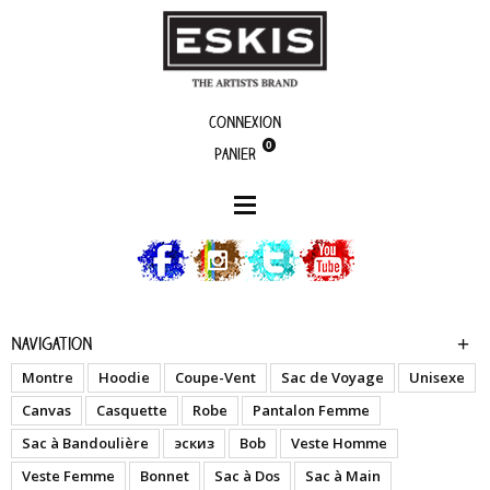
Connexion
0
Panier
boutique
Colorz - Ylw - Robe
Navigation
Montre
Hoodie
Coupe-Vent
Sac de Voyage
Unisexe
Canvas
Casquette
Robe
Pantalon Femme
Sac à Bandoulière
эскиз
Bob
Veste Homme
Veste Femme
Bonnet
Sac à Dos
Sac à Main