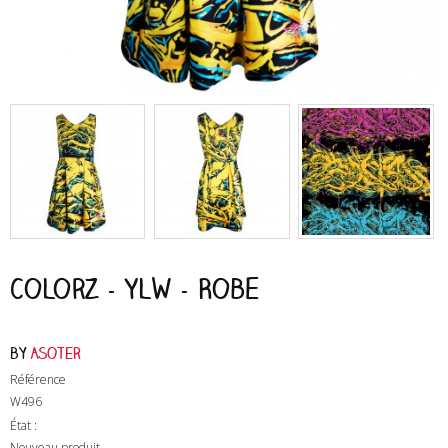
Colorz - Ylw - Robe
by
Asoter
Référence
W496
État :
Nouveau produit