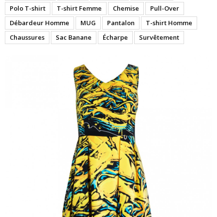
Polo T-shirt
T-shirt Femme
Chemise
Pull-Over
Débardeur Homme
MUG
Pantalon
T-shirt Homme
Chaussures
Sac Banane
Écharpe
Survêtement