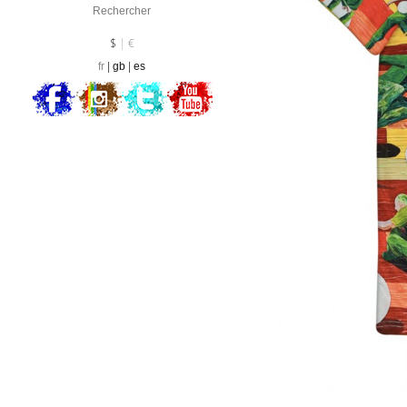
Devise :
EUR
$
€
fr
gb
es