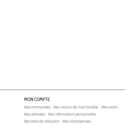
Dreaming...
Happy Days...
Lito - T-shirt
Mon compte
Mes commandes
Mes retours de marchandise
Mes avoirs
Mes adresses
Mes informations personnelles
Mes bons de réduction
Mes récompenses