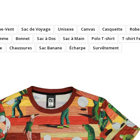
m IV (Polyester) - T-shirt
pe-Vent
Sac de Voyage
Unisexe
Canvas
Casquette
Robe
emme
Bonnet
Sac à Dos
Sac à Main
Polo T-shirt
T-shirt 
e
Chaussures
Sac Banane
Écharpe
Survêtement