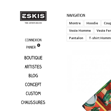
boutique
Boredo
Navigation
Montre
Hoodie
Cou
Veste Homme
Veste F
Pantalon
T-shirt Homm
Connexion
0
Panier
Boutique
artistes
Blog
Concept
Custom
Chaussures