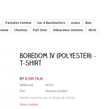
Pantalon Femme
Sac à Bandoulière
эскиз
Bob
Femme
Chemise
Pull-Over
Débardeur Homme
MUG
Boredom IV (Polyester) -
T-shirt
by
Albin Talik
Référence
W754
État :
Nouveau produit
Modèle
imprimé avec le design de l’Artiste.
Série Limitée.