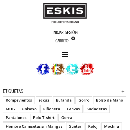
Iniciar sesión
0
Carrito:
artistas
Miedo12
Etiquetas
Rompevientos
эскиз
Bufanda
Gorro
Bolso de Mano
MUG
Unisexo
Riñonera
Canvas
Sudaderas
Pantalones
Polo T-shirt
Gorra
Hombre Camisetas sin Mangas
Suéter
Reloj
Mochila