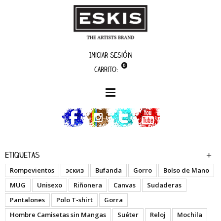
Iniciar sesión
0
Carrito:
artistas
Isaac
Etiquetas
Rompevientos
эскиз
Bufanda
Gorro
Bolso de Mano
MUG
Unisexo
Riñonera
Canvas
Sudaderas
Pantalones
Polo T-shirt
Gorra
Hombre Camisetas sin Mangas
Suéter
Reloj
Mochila