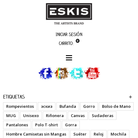
Iniciar sesión
0
Carrito:
artistas
Sèyo
Etiquetas
Rompevientos
эскиз
Bufanda
Gorro
Bolso de Mano
MUG
Unisexo
Riñonera
Canvas
Sudaderas
Pantalones
Polo T-shirt
Gorra
Hombre Camisetas sin Mangas
Suéter
Reloj
Mochila