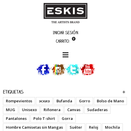
Iniciar sesión
0
Carrito:
artistas
Eldiablo
Etiquetas
Rompevientos
эскиз
Bufanda
Gorro
Bolso de Mano
MUG
Unisexo
Riñonera
Canvas
Sudaderas
Pantalones
Polo T-shirt
Gorra
Hombre Camisetas sin Mangas
Suéter
Reloj
Mochila