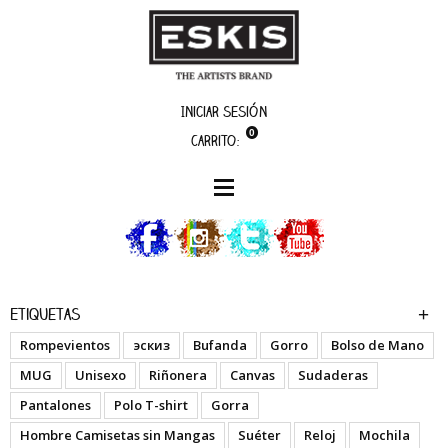
Iniciar sesión
0
Carrito:
artistas
SPzero
Etiquetas
Rompevientos
эскиз
Bufanda
Gorro
Bolso de Mano
MUG
Unisexo
Riñonera
Canvas
Sudaderas
Pantalones
Polo T-shirt
Gorra
Hombre Camisetas sin Mangas
Suéter
Reloj
Mochila