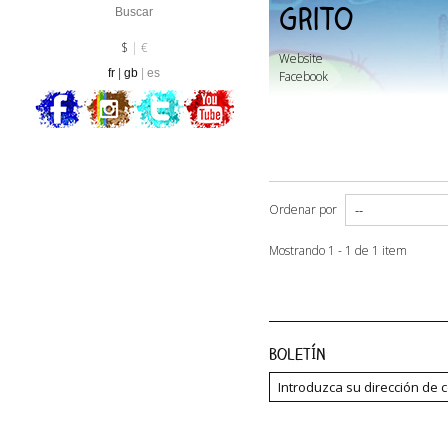
Grito
Divisa :
EUR
$
€
Website
fr
gb
es
Facebook
Ordenar por
Mostrando 1 - 1 de 1 item
Boletín