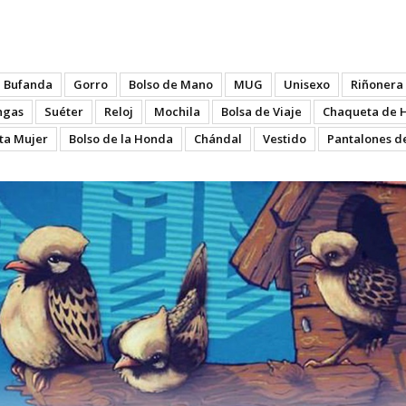
Bufanda
Gorro
Bolso de Mano
MUG
Unisexo
Riñonera
ngas
Suéter
Reloj
Mochila
Bolsa de Viaje
Chaqueta de 
ta Mujer
Bolso de la Honda
Chándal
Vestido
Pantalones d