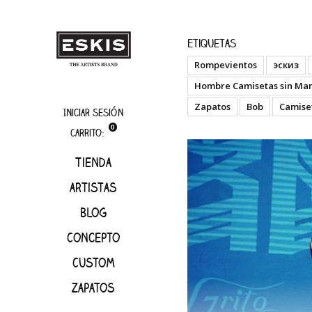
artistas
Grito
Etiquetas
Rompevientos
эскиз
Hombre Camisetas sin Ma
Zapatos
Bob
Camise
Iniciar sesión
0
Carrito:
Tienda
artistas
Blog
Concepto
Custom
Zapatos