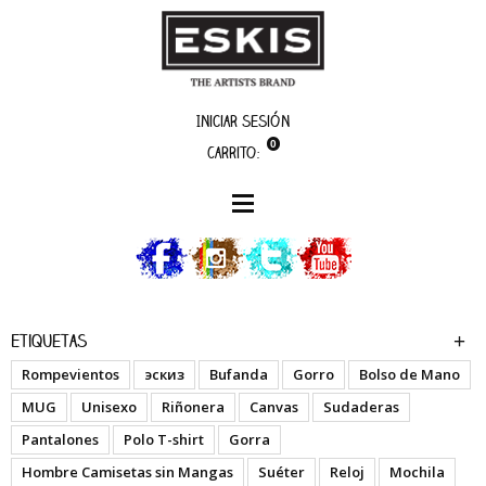
Iniciar sesión
0
Carrito:
artistas
Feik
Etiquetas
Rompevientos
эскиз
Bufanda
Gorro
Bolso de Mano
MUG
Unisexo
Riñonera
Canvas
Sudaderas
Pantalones
Polo T-shirt
Gorra
Hombre Camisetas sin Mangas
Suéter
Reloj
Mochila