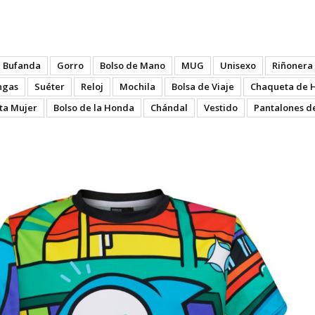
Days - Full
Bufanda
Gorro
Bolso de Mano
MUG
Unisexo
Riñonera
ngas
Suéter
Reloj
Mochila
Bolsa de Viaje
Chaqueta de 
ta Mujer
Bolso de la Honda
Chándal
Vestido
Pantalones d