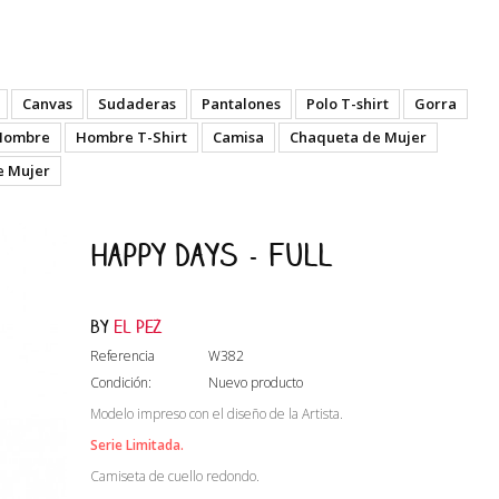
Canvas
Sudaderas
Pantalones
Polo T-shirt
Gorra
Hombre
Hombre T-Shirt
Camisa
Chaqueta de Mujer
e Mujer
Happy Days - Full
by
El Pez
Referencia
W382
Condición:
Nuevo producto
Modelo impreso con el diseño de la Artista.
Serie Limitada.
Camiseta de cuello redondo.