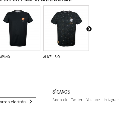
aming...
Alive - A.O.
Dreaming...
Síganos
Facebook
Twitter
Youtube
Instagram