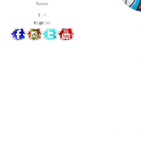
Divisa :
EUR
$
€
fr
gb
es