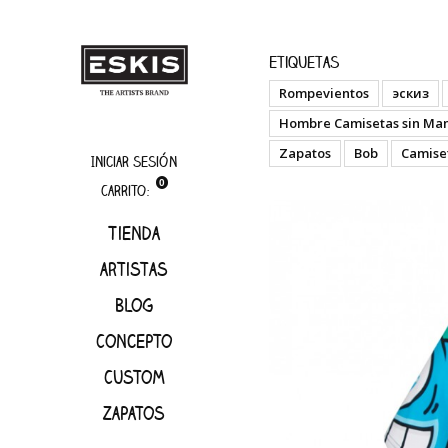
boutique
Happy 
Etiquetas
Rompevientos
эскиз
Hombre Camisetas sin Ma
Zapatos
Bob
Camise
Iniciar sesión
0
Carrito:
Tienda
artistas
Blog
Concepto
Custom
Zapatos