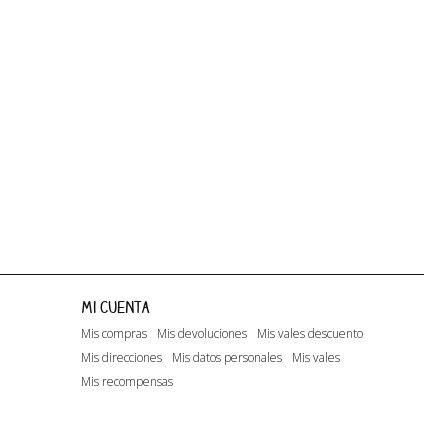
Happy Days...
Lito
Lito - A.O.1
Mi cuenta
Mis compras
Mis devoluciones
Mis vales descuento
Mis direcciones
Mis datos personales
Mis vales
Mis recompensas