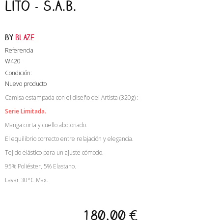
Lito - S.A.B.
by
Blaze
Referencia
W420
Condición:
Nuevo producto
Camisa estampada con el diseño del Artista (320g) :
Serie Limitada.
Manga corta y cuello abotonado.
El equilibrio correcto entre relajación y elegancia.
Tejido elástico para un ajuste cómodo.
95% Poliéster, 5% Elastano.
Lavar 30°C Max.
180,00 €