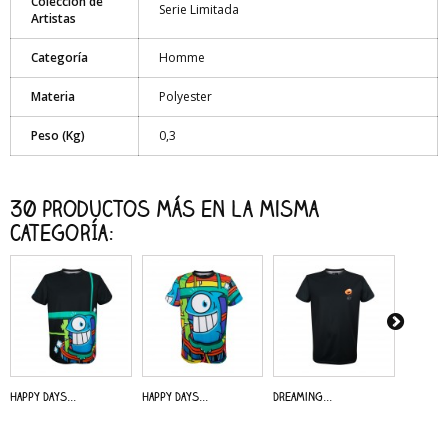
Colección de
Serie Limitada
Artistas
Categoría
Homme
Materia
Polyester
Peso (Kg)
0,3
30 productos más en la misma
categoría:
Happy Days...
Happy Days...
Dreaming...
Alive - 