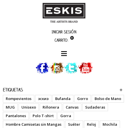
Iniciar sesión
0
Carrito:
boutique
Lito - S.A.B.
Etiquetas
Rompevientos
эскиз
Bufanda
Gorro
Bolso de Mano
MUG
Unisexo
Riñonera
Canvas
Sudaderas
Pantalones
Polo T-shirt
Gorra
Hombre Camisetas sin Mangas
Suéter
Reloj
Mochila