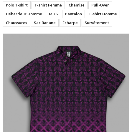
Polo T-shirt
T-shirt Femme
Chemise
Pull-Over
Débardeur Homme
MUG
Pantalon
T-shirt Homme
Chaussures
Sac Banane
Écharpe
Survêtement