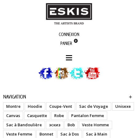
Connexion
0
Panier
boutique
Brahmaea Japonica - Chemise
Navigation
Montre
Hoodie
Coupe-Vent
Sac de Voyage
Unisexe
Canvas
Casquette
Robe
Pantalon Femme
Sac à Bandoulière
эскиз
Bob
Veste Homme
Veste Femme
Bonnet
Sac à Dos
Sac à Main