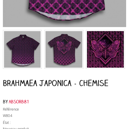
Brahmaea Japonica - Chemise
by
Absorb81
Référence
W804
État :
Nouveau produit