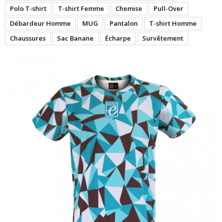
Polo T-shirt
T-shirt Femme
Chemise
Pull-Over
Débardeur Homme
MUG
Pantalon
T-shirt Homme
Chaussures
Sac Banane
Écharpe
Survêtement