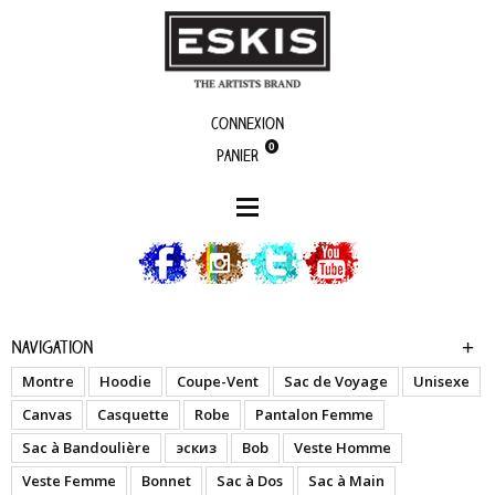
Connexion
0
Panier
boutique
Aztek - Casquette
Navigation
Montre
Hoodie
Coupe-Vent
Sac de Voyage
Unisexe
Canvas
Casquette
Robe
Pantalon Femme
Sac à Bandoulière
эскиз
Bob
Veste Homme
Veste Femme
Bonnet
Sac à Dos
Sac à Main