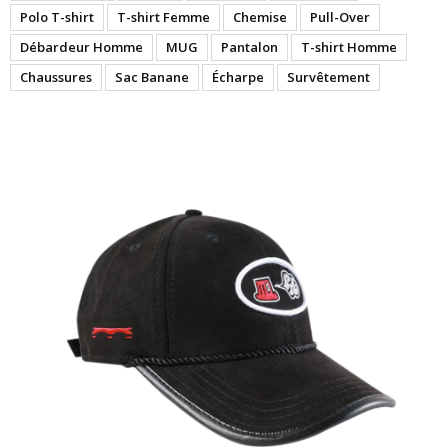
Polo T-shirt
T-shirt Femme
Chemise
Pull-Over
Débardeur Homme
MUG
Pantalon
T-shirt Homme
Chaussures
Sac Banane
Écharpe
Survêtement