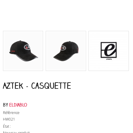
Aztek - Casquette
by
Eldiablo
Référence
HW021
État :
Nouveau produit