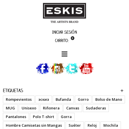
Iniciar sesión
0
Carrito:
boutique
A Lot Of Experience
Etiquetas
Rompevientos
эскиз
Bufanda
Gorro
Bolso de Mano
MUG
Unisexo
Riñonera
Canvas
Sudaderas
Pantalones
Polo T-shirt
Gorra
Hombre Camisetas sin Mangas
Suéter
Reloj
Mochila