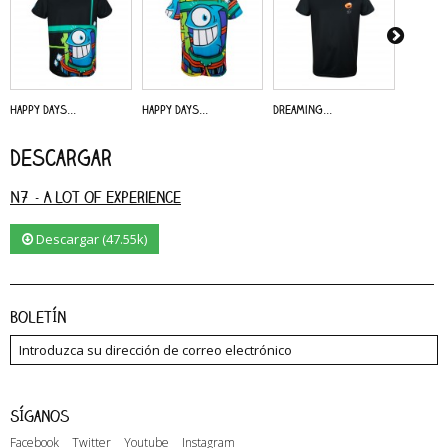
Happy Days...
Happy Days...
Dreaming...
Alive - 
Descargar
N7 - A Lot Of Experience
Descargar (47.55k)
Boletín
Síganos
Facebook
Twitter
Youtube
Instagram