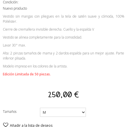
Condición:
Nuevo producto
Vestido sin mangas con pliegues en la tela de satén suave y cómoda, 100%
Poliéster.
Cierre de cremallera invisible derecha. Cuello y la espalda V
Vestido se alinea completamente para la comodidad.
Lavar 30° max.
Alta: 2 pinzas tamaños de mama y 2 dardos espalda para un mejor ajuste. Parte
inferior plisada.
Modelo impreso en los colores de la artista.
Edición Limitada de 50 piezas.
250,00 €
Tamaños
Añadir a la lista de deseos