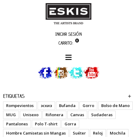
Iniciar sesión
0
Carrito:
boutique
My Name Is - Wh
Etiquetas
Rompevientos
эскиз
Bufanda
Gorro
Bolso de Mano
MUG
Unisexo
Riñonera
Canvas
Sudaderas
Pantalones
Polo T-shirt
Gorra
Hombre Camisetas sin Mangas
Suéter
Reloj
Mochila