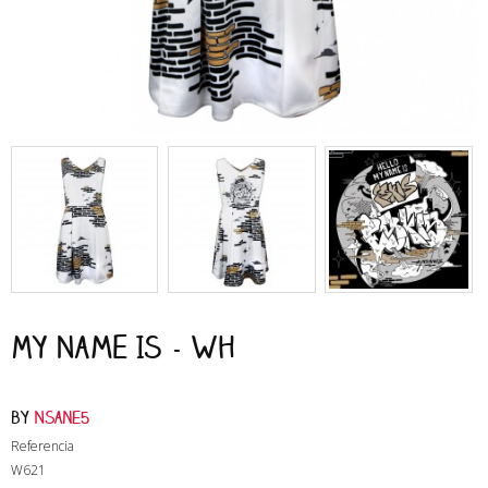
My Name Is - Wh
by
Nsane5
Referencia
W621