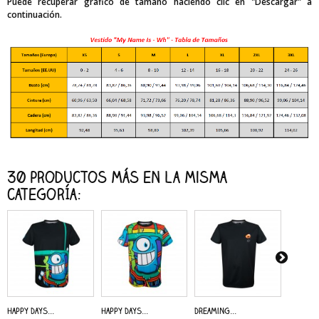
Puede recuperar gráfico de tamaño haciendo clic en "Descargar" a
continuación.
30 productos más en la misma
categoría:
Happy Days...
Happy Days...
Dreaming...
Alive - 