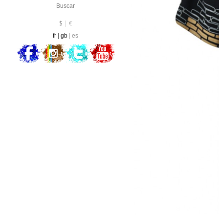
Divisa :
EUR
$
€
fr
gb
es