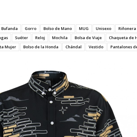
e Is - Blk
Bufanda
Gorro
Bolso de Mano
MUG
Unisexo
Riñonera
ngas
Suéter
Reloj
Mochila
Bolsa de Viaje
Chaqueta de 
ta Mujer
Bolso de la Honda
Chándal
Vestido
Pantalones d