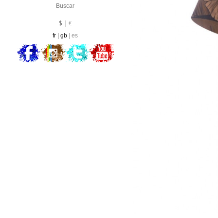
Divisa :
EUR
$
€
fr
gb
es