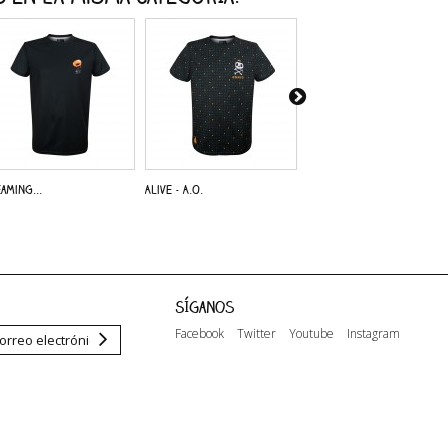
aming...
Alive - A.O.
Dreaming...
Síganos
Facebook
Twitter
Youtube
Instagram