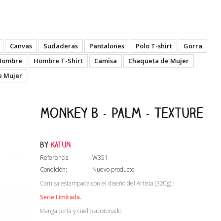
Canvas
Sudaderas
Pantalones
Polo T-shirt
Gorra
Hombre
Hombre T-Shirt
Camisa
Chaqueta de Mujer
e Mujer
Monkey B - Palm - Texture
by
Katun
Referencia
W351
Condición:
Nuevo producto
Camisa estampada con el diseño del Artista (320g) :
Serie Limitada.
Manga corta y cuello abotonado.