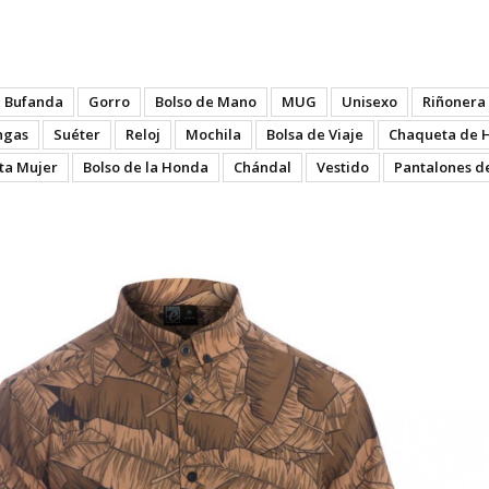
y B - Palm - Texture
Bufanda
Gorro
Bolso de Mano
MUG
Unisexo
Riñonera
ngas
Suéter
Reloj
Mochila
Bolsa de Viaje
Chaqueta de 
ta Mujer
Bolso de la Honda
Chándal
Vestido
Pantalones d