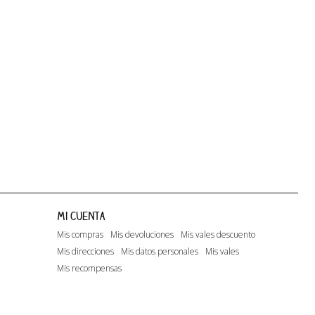
Happy Days...
Lito
Lito - A.O.1
Mi cuenta
Mis compras
Mis devoluciones
Mis vales descuento
Mis direcciones
Mis datos personales
Mis vales
Mis recompensas