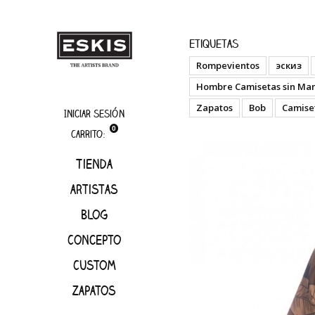
boutique
Monke
Etiquetas
Rompevientos
эскиз
Hombre Camisetas sin Ma
Zapatos
Bob
Camise
Iniciar sesión
0
Carrito:
Tienda
artistas
Blog
Concepto
Custom
Zapatos