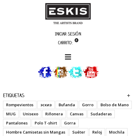
Iniciar sesión
0
Carrito:
boutique
Cyrillic ID - Full Colorz
Etiquetas
Rompevientos
эскиз
Bufanda
Gorro
Bolso de Mano
MUG
Unisexo
Riñonera
Canvas
Sudaderas
Pantalones
Polo T-shirt
Gorra
Hombre Camisetas sin Mangas
Suéter
Reloj
Mochila