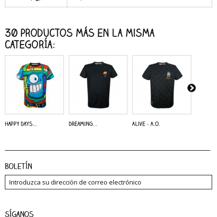
30 productos más en la misma
categoría:
Happy Days...
Dreaming...
Alive - A.O.
Dreaming
Boletín
Síganos