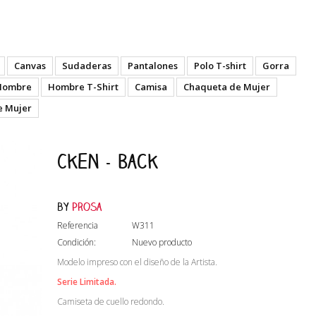
Canvas
Sudaderas
Pantalones
Polo T-shirt
Gorra
Hombre
Hombre T-Shirt
Camisa
Chaqueta de Mujer
e Mujer
Cken - Back
by
Prosa
Referencia
W311
Condición:
Nuevo producto
Modelo impreso con el diseño de la Artista.
Serie Limitada.
Camiseta de cuello redondo.