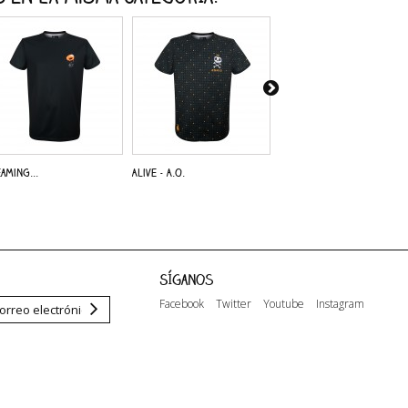
aming...
Alive - A.O.
Dreaming...
Síganos
Facebook
Twitter
Youtube
Instagram