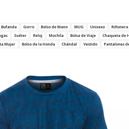
- Back
Bufanda
Gorro
Bolso de Mano
MUG
Unisexo
Riñonera
ngas
Suéter
Reloj
Mochila
Bolsa de Viaje
Chaqueta de 
ta Mujer
Bolso de la Honda
Chándal
Vestido
Pantalones d