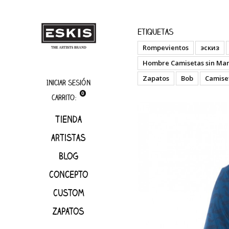
boutique
Cken 
Etiquetas
Rompevientos
эскиз
Hombre Camisetas sin Ma
Zapatos
Bob
Camise
Iniciar sesión
0
Carrito:
Tienda
artistas
Blog
Concepto
Custom
Zapatos