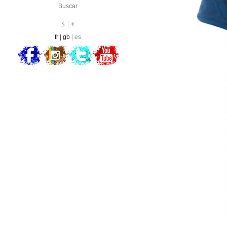
Divisa :
EUR
$
€
fr
gb
es