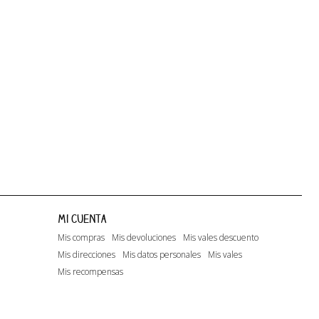
Happy Days...
Lito
Lito - A.O.1
Mi cuenta
Mis compras
Mis devoluciones
Mis vales descuento
Mis direcciones
Mis datos personales
Mis vales
Mis recompensas